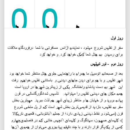
0
0
سن
محل
فصل
طول
روز اول
سفر از تفلیس شروع میشود ، نماینده اژانس مسافرتی با شما درفرودگاه ملاقات
برای رسیدن به هتل شما کمک خواهد کرد.
و
خواهد کرد
مدت
روز دوم - تور تبیلیس
بعد از صبحانه اتومبیل ما همراه با راهنمایی جلوی هتل منتظر شما خواهد بود
شهر تفلیس
.
و با هم برای دیدن جاهای دیدنی و باستانی تفلیس خواهیم رفت
این شهر به دست پادشاه واختانگ
.
یکی از زیباترین شهرها در اروپا است
همه مکان های دیدنی تفلیس را میتوانید
.
تأسیس شد
۵
گورگاسالی در قرن
پیاده بروید و از خیابان ها و مناظر زیبای شهر هم لذت ببرید. مهم‌ترین بخش
سفر به تفلیس، بازدید از قدیمی‌ترین بخش شهر است که از پل متخی شروع
قرن
(
می‌شود و نقاط دیدنی زیادی دارد؛ از جمله آبانتوبانی، قلعه‌ی ناریکالا
)، کلیسای صهیون، سیناگوگ و کلیسای آنچیس خاتی که در فاصله‌ی
چهارم
کمی از یکدیگر قرار دارند و با چند دقیقه پیاده‌روی می‌توان از همه‌ی آن‌ها