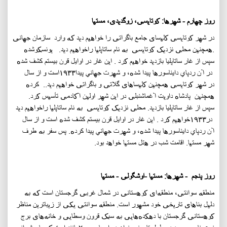
روز چهارم - شهرها: کوتایسی، زوگدیدی، مستیا
در شهر کوتایسی کلیسای جامع باگراتی را خواهیم دید که وارد سازمان جهانی
.
همچنین محلی نزدیک کوتایسی به نام ساتاپلیا راخواهیم دید
.
یونسکوشده
سپس از غار ساتاپليا بازدید خواهیم کرد . این غار در اوايل قرن بيستم كشف شده
در آن ردپاي دايناسورها پيدا شده، و شهرت جهاني پيدا
۱۹۳۳
است و از سال
در شهر کوتایسی همچنین کلیساهای گلاتی و باگراتی خواهیم دید.
.
كرده
همچنین
پادشاه داویت آغماشنبلی در این شهر اولین آکادمی تأسیس کرد.
سپس از غار ساتاپليا بازدید
.
محلی نزدیک کوتایسی به نام ساتاپلیا راخواهیم دید
در
۱۹۳۳
خواهیم کرد . این غار در اوايل قرن بيستم كشف شده است و از سال
آن ردپاي دايناسورها پيدا شده، و شهرت جهاني پيدا كرده. پس سفر به طرف
شهر مستیا. اقامت شب در هتل مستیا خواهد بود.
روز پنجم - شهرها: مستیا -اوشگولی - مستیا
منطقه سوانتی، منطقه‌ای کوهستانی در شمال غربی گرجستان است که به
دلیل بناهای تاریخی خود مشهور است. منطقه سوانتی یکی از زیباترین مناظر
کوهستانی گرجستان با دهکده‌هایی به سبک قرون وسطایی و خانه‌های برج