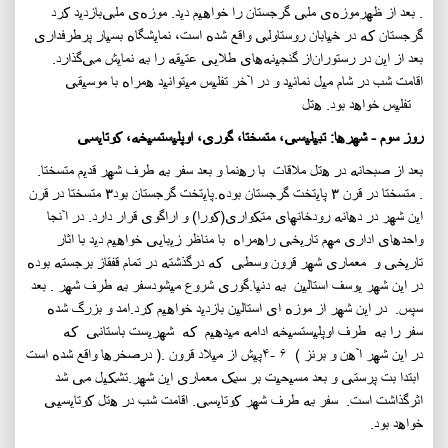
. بعد از ظهرموزه‌ی ملی گرجستان را خواهیم دید. موزه‌ی ملی
بازدید کرد
گرجستان که در خیابان روستاولی واقع شده است، نمایشگاه بسیار پرطرفداری
بعد از این در رستوران
از گنجینه‌های طلایی عتیقه را به نمایش می‌گذارد.
اقامت شب در
شام میل نمائید و در آخر
تفلیس میتوانید همراه با موسیقی
تفلیس خواهد بود.
هتل
روز سوم - شهرها: تبیلیسی، متسختا، گوری، اوپلیستسیخه، کوتایسی
بعد از صبحانه در هتل ملاقات با رهنما و بعد سفر به طرف شهر قدیم متسختا.
. متسختا در قرن ۳ پایتخت گرجستان بوده.
پایتخت گرجستان بود
۳
متسختا در قرن
این شهر در دهانه رودخانهای متکواری(کورا) و اراگوی قرار دارد. در آنجا
واحدهای اداری مهم تاریخی راهمراه با مناظر زیبایی خواهیم دید با اثار
تاریخی و معماری شهر قرون وسطی که درگذشته در تمام قفقاز برجسته بوده
در این شهر یوسف استالین به دنیا
.
گوری شروع میشود
سفر به طرف شهر
. بعد
سپس
.
در این شهر از موزه ای استالین بازدید خواهیم کرد
.
امد و بزرگ شده
سفر را به طرف اوپلیستسیخه ادامه میدهیم که شهریست باستانی که
در این شهر آهن و برنز
)
۶
-
۴
پیش از میلاد قرون
.(
درصخرها واقع شده است
ابتدا بت پرستی و بعد مسیحیت بر سبک معماری این شهر
.
تشکیل می شد
اثرگذاشت است. سفر به طرف شهر کوتایسی. اقامت شب در هتل کوتایسیی
خواهد بود.