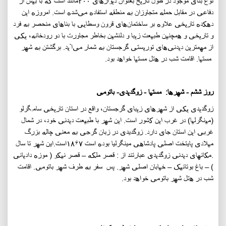
نوع بنای موجود در طول تاریخ بعنوان دیوارهای
۲۰۰
‌مانند است که با بیش از
دفاعی در مقابل حمله متجاوزان به منطقه استفاده می‌شده است. امروزه این
دهکده تاریخی علاوه بر ساختمان‌های قرون وسطایی با بناهای منحصر به فرد
و تاریخی و همچنین طبیعت زیبا و دلنشین بخاطر مجاورت با دو رودخانه، یکی
از مهمترین دیدنی‌های توریستی گرجستان به شمار می‌آید. برگشتن به شهر
مستیا. اقامت شب در هتل مستیا خواهد بود.
روز ششم - شهرها: مستیا - زوگدیدی- باتومی
زوگدیدی یکی از شهرهای زیبای گرجستان، واقع در استان تاریخی سامِگرلو
(مینگرلیا) در غرب این کشور است. این شهر با طبیعت دیدنی خود، در شمال
غربی این استان جای دارد. زوگديدی در زبان گرجی به معنی چاله بزرگ
میلادی پايتخت اصلی پادشاهی مينگرليا بوده است
۱۸۶۷
است.اين شهر تا سال
.مکانهای دیدنی زوگدیدی عبارتند از : قصر ملکه – قصر نیکو ( موزه دادیانی
) – باغ بوتانیک – خیابان اصلی شهر. پس سفر به طرف شهر باتومی. اقامت
شب در هتل شهر باتومی خواهد بود.