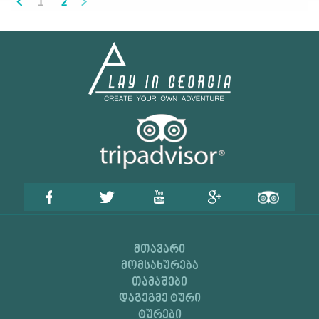
1
2
ᲛᲗᲐᲕᲐᲠᲘ
ᲛᲝᲛᲡᲐᲮᲣᲠᲔᲑᲐ
ᲗᲐᲛᲐᲨᲔᲑᲘ
ᲓᲐᲒᲔᲒᲛᲔ ᲢᲣᲠᲘ
ᲢᲣᲠᲔᲑᲘ