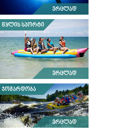
ვრცლად
წყლის სპორტი
ვრცლად
ჯომარდობა
ვრცლად