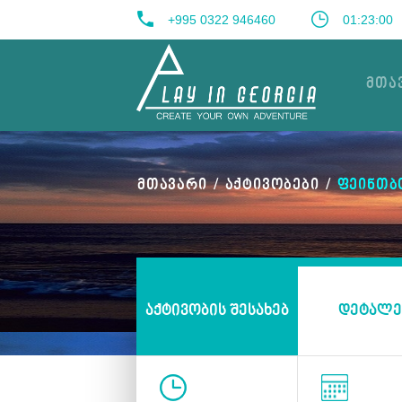
+995 0322 946460
01:23:01
ᲛᲗᲐ
ᲛᲗᲐᲕᲐᲠᲘ
ᲐᲥᲢᲘᲕᲝᲑᲔᲑᲘ
ᲤᲔᲘᲜᲗ
ᲐᲥᲢᲘᲕᲝᲑᲘᲡ ᲨᲔᲡᲐᲮᲔᲑ
ᲓᲔᲢᲐᲚᲔ