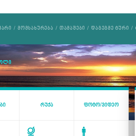
ᲕᲐᲠᲘ
ᲛᲝᲛᲡᲐᲮᲣᲠᲔᲑᲐ
ᲗᲐᲛᲐᲨᲔᲑᲘ
ᲓᲐᲒᲔᲒᲛᲔ ᲢᲣᲠᲘ
ᲑᲝᲚᲘ
ᲑᲘ
ᲠᲣᲥᲐ
ᲤᲝᲢᲝ/ᲕᲘᲓᲔᲝ