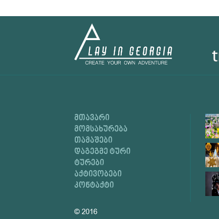
ᲛᲗᲐᲕᲐᲠᲘ
ᲛᲝᲛᲡᲐᲮᲣᲠᲔᲑᲐ
ᲗᲐᲛᲐᲨᲔᲑᲘ
ᲓᲐᲒᲔᲒᲛᲔ ᲢᲣᲠᲘ
ᲢᲣᲠᲔᲑᲘ
ᲐᲥᲢᲘᲕᲝᲑᲔᲑᲘ
ᲙᲝᲜᲢᲐᲥᲢᲘ
© 2016