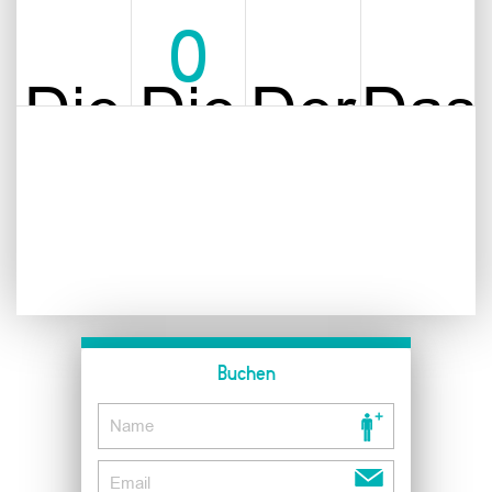
0
Die
Die
Der
Das
Dauer
Jahreszeit
Ort
Alte
Buchen