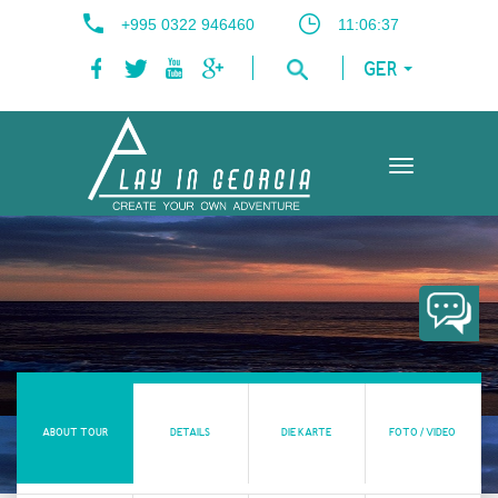
+995 0322 946460
11:06:37
GER
Toggle
navigation
ABOUT TOUR
DETAILS
DIE KARTE
FOTO / VIDEO