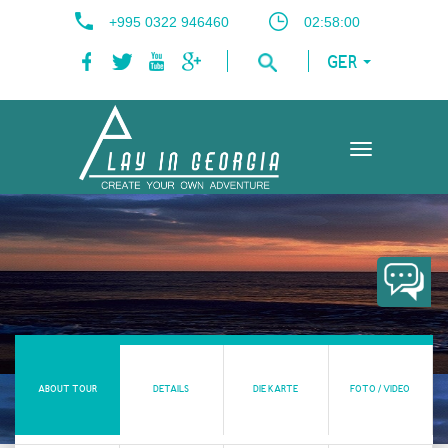
+995 0322 946460
02:58:01
GER
Toggle
navigation
ABOUT TOUR
DETAILS
DIE KARTE
FOTO / VIDEO