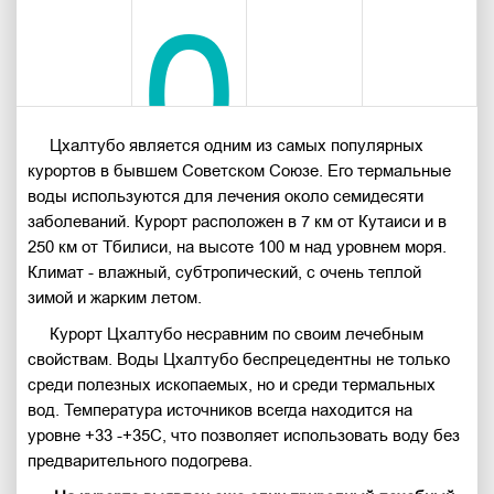
0
Продо
Сезо
Ме
В
Цхалтубо является одним из самых популярных
курортов в бывшем Советском Союзе. Его термальные
воды используются для лечения около семидесяти
заболеваний. Курорт расположен в 7 км от Кутаиси и в
250 км от Тбилиси, на высоте 100 м над уровнем моря.
Климат - влажный, субтропический, с очень теплой
зимой и жарким летом.
Курорт Цхалтубо несравним по своим лечебным
свойствам. Воды Цхалтубо беспрецедентны не только
среди полезных ископаемых, но и среди термальных
вод. Температура источников всегда находится на
уровне +33 -+35С, что позволяет использовать воду без
предварительного подогрева.