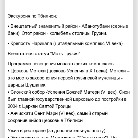
Экскурсия по Тбилиси
:
• Внештатный знаменитый район - Абанотубани (серные
бани). Этот район - колыбель столицы Грузии.
• Крепость Нарикала (цитадельный комплекс VI века).
Внештатная статуя "Мать-Грузия".
Программа посещения монастырских комплексов:
• Церковь Метехи (церковь Успения в XII века). Метехи –
это место захоронения первой грузинской мученицы -
царицы Шушаник.
• Сионский собор -Успения Божией Матери (VI век). Сион
был главной государственной церковью до постройки в
2004 г. Церкви Святой Троицы
• Анчисхати Сент-Мэри (VI век), самый старый
сохранившийся церковь в Тбилиси.
Ужин в ресторане (за дополнительную плату).
• Экскурсия по горе Мтацминда ("Святая гора"). По