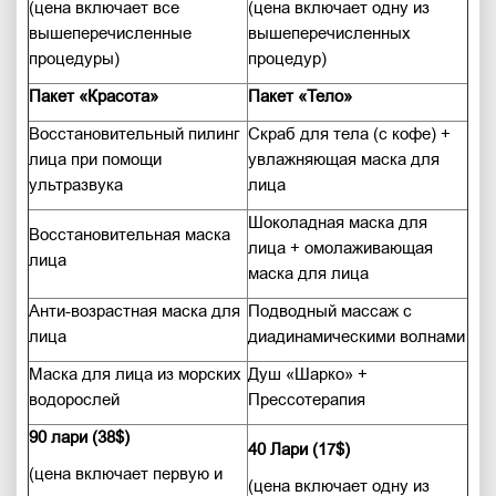
(цена включает все
(цена включает одну из
вышеперечисленные
вышеперечисленных
процедуры)
процедур)
Пакет «Красота»
Пакет «Тело»
Восстановительный пилинг
Скраб для тела (с кофе) +
лица при помощи
увлажняющая маска для
ультразвука
лица
Шоколадная маска для
Восстановительная маска
лица + омолаживающая
лица
маска для лица
Анти-возрастная маска для
Подводный массаж с
лица
диадинамическими волнами
Маска для лица из морских
Душ «Шарко» +
водорослей
Прессотерапия
90 лари (38$)
40 Лари (17$)
(цена включает первую и
(цена включает одну из