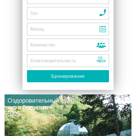
Оздоровительный
тур в Боржоми –
520$